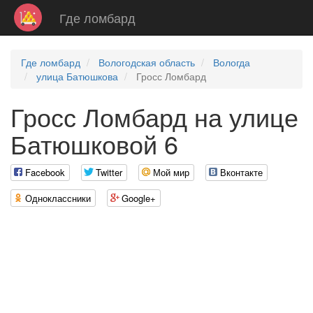
Где ломбард
Где ломбард
Вологодская область
Вологда
улица Батюшкова
Гросс Ломбард
Гросс Ломбард на улице
Батюшковой 6
Facebook
Twitter
Мой мир
Вконтакте
Одноклассники
Google+