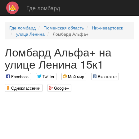
Где ломбард
Где ломбард
Тюменская область
Нижневартовск
улица Ленина
Ломбард Альфа+
Ломбард Альфа+ на
улице Ленина 15к1
Facebook
Twitter
Мой мир
Вконтакте
Одноклассники
Google+