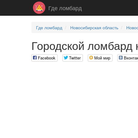
Где ломбард
Где ломбард
Новосибирская область
Ново
Городской ломбард 
Facebook
Twitter
Мой мир
Вконта