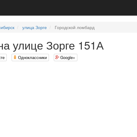
сибирск
улица Зорге
Городской ломбард
на улице Зорге 151А
кте
Одноклассники
Google+