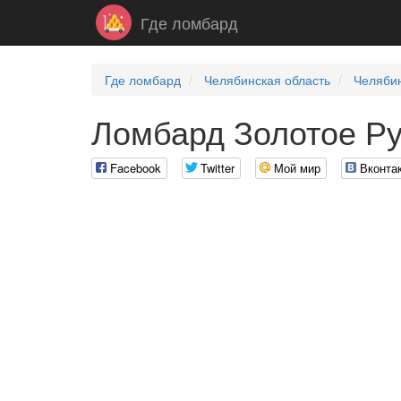
Где ломбард
Где ломбард
Челябинская область
Челяби
Ломбард Золотое Ру
Facebook
Twitter
Мой мир
Вконта