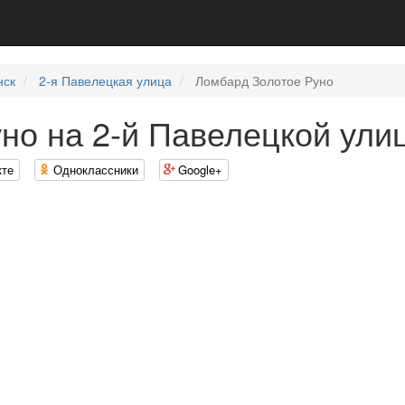
нск
2-я Павелецкая улица
Ломбард Золотое Руно
но на 2-й Павелецкой ули
кте
Одноклассники
Google+