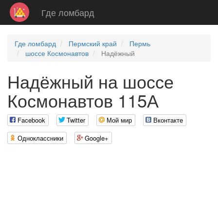
Где ломбард
Где ломбард
Пермский край
Пермь
шоссе Космонавтов
Надёжный
Надёжный на шоссе
Космонавтов 115А
Facebook
Twitter
Мой мир
Вконтакте
Одноклассники
Google+