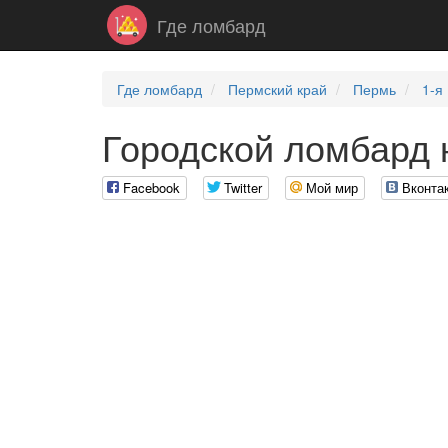
Где ломбард
Где ломбард
Пермский край
Пермь
1-я
Городской ломбард 
Facebook
Twitter
Мой мир
Вконта