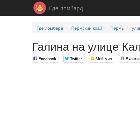
Где ломбард
Где ломбард
Пермский край
Пермь
ули
Галина на улице Ка
Facebook
Twitter
Мой мир
Вконта