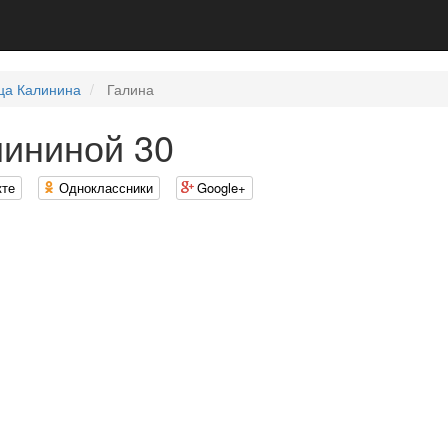
ца Калинина
Галина
лининой 30
кте
Одноклассники
Google+