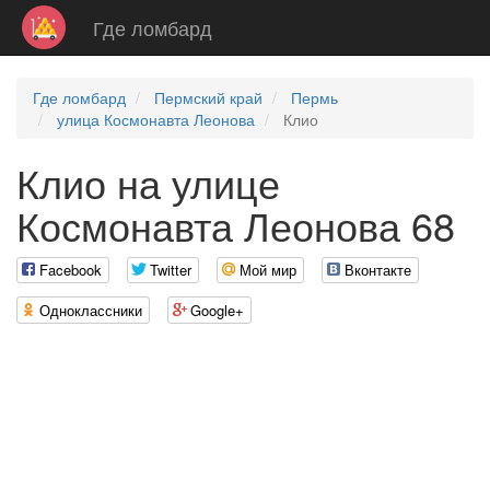
Где ломбард
Где ломбард
Пермский край
Пермь
улица Космонавта Леонова
Клио
Клио на улице
Космонавта Леонова 68
Facebook
Twitter
Мой мир
Вконтакте
Одноклассники
Google+