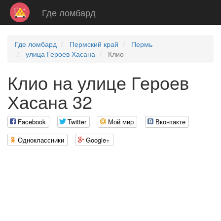
Где ломбард
Где ломбард
Пермский край
Пермь
улица Героев Хасана
Клио
Клио на улице Героев
Хасана 32
Facebook
Twitter
Мой мир
Вконтакте
Одноклассники
Google+