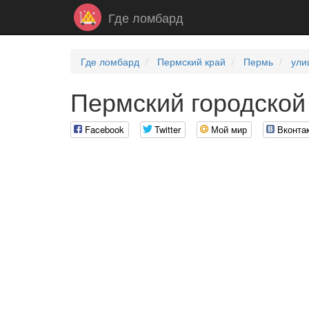
Где ломбард
Где ломбард
Пермский край
Пермь
ули
Пермский городской
Facebook
Twitter
Мой мир
Вконта