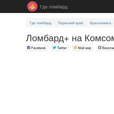
Где ломбард
Где ломбард
Пермский край
Краснокамск
Ломбард+ на Комсом
Facebook
Twitter
Мой мир
Вконта