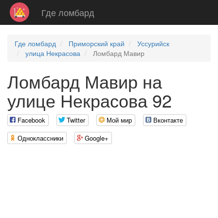
Где ломбард
Где ломбард
Приморский край
Уссурийск
улица Некрасова
Ломбард Мавир
Ломбард Мавир на
улице Некрасова 92
Facebook
Twitter
Мой мир
Вконтакте
Одноклассники
Google+