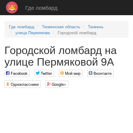
Где ломбард
Где ломбард
Тюменская область
Тюмень
улица Пермякова
Городской ломбард
Городской ломбард на
улице Пермяковой 9А
Facebook
Twitter
Мой мир
Вконтакте
Одноклассники
Google+