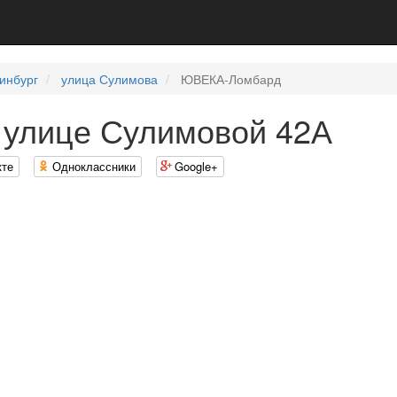
инбург
улица Сулимова
ЮВЕКА-Ломбард
улице Сулимовой 42А
кте
Одноклассники
Google+