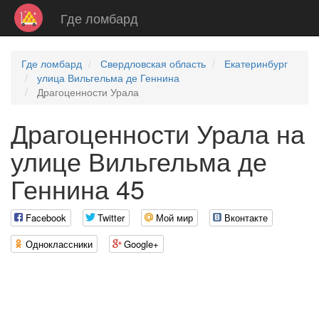
Где ломбард
Где ломбард
Свердловская область
Екатеринбург
улица Вильгельма де Геннина
Драгоценности Урала
Драгоценности Урала на
улице Вильгельма де
Геннина 45
Facebook
Twitter
Мой мир
Вконтакте
Одноклассники
Google+