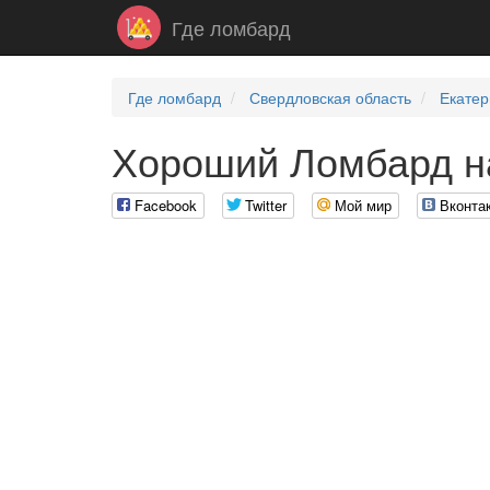
Где ломбард
Где ломбард
Свердловская область
Екатер
Хороший Ломбард н
Facebook
Twitter
Мой мир
Вконта