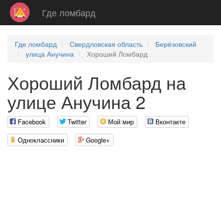
Где ломбард
Где ломбард
Свердловская область
Берёзовский
улица Анучина
Хороший Ломбард
Хороший Ломбард на
улице Анучина 2
Facebook
Twitter
Мой мир
Вконтакте
Одноклассники
Google+