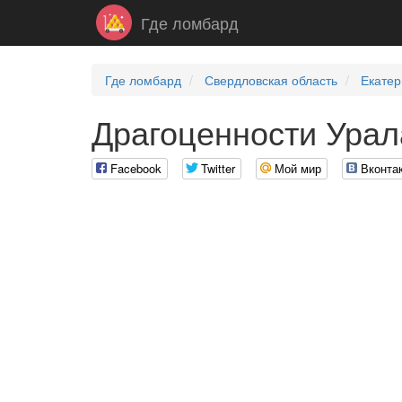
Где ломбард
Где ломбард
Свердловская область
Екатер
Драгоценности Урал
Facebook
Twitter
Мой мир
Вконта