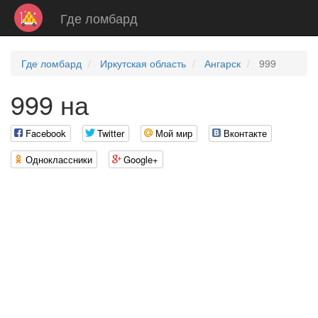
Где ломбард
Где ломбард
Иркутская область
Ангарск
999
999 на
Facebook
Twitter
Мой мир
Вконтакте
Одноклассники
Google+