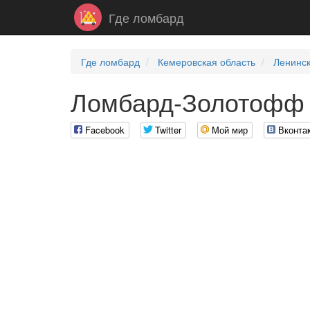
Где ломбард
Где ломбард
Кемеровская область
Ленинск
Ломбард-Золотофф 
Facebook
Twitter
Мой мир
Вконта