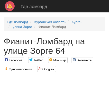
Где ломбард
Где ломбард
Курганская область
Курган
улица Зорге
Фианит-Ломбард
Фианит-Ломбард на
улице Зорге 64
Facebook
Twitter
Мой мир
Вконтакте
Одноклассники
Google+