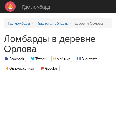
Где ломбард
Где ломбард
Иркутская область
деревня Орлова
Ломбарды в деревне
Орлова
Facebook
Twitter
Мой мир
Вконтакте
Одноклассники
Google+