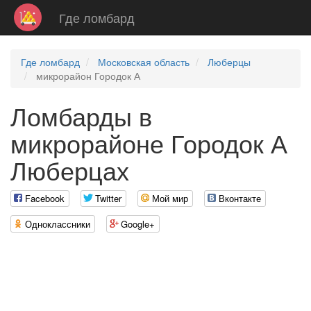
Где ломбард
Где ломбард
Московская область
Люберцы
микрорайон Городок А
Ломбарды в
микрорайоне Городок А
Люберцах
Facebook
Twitter
Мой мир
Вконтакте
Одноклассники
Google+