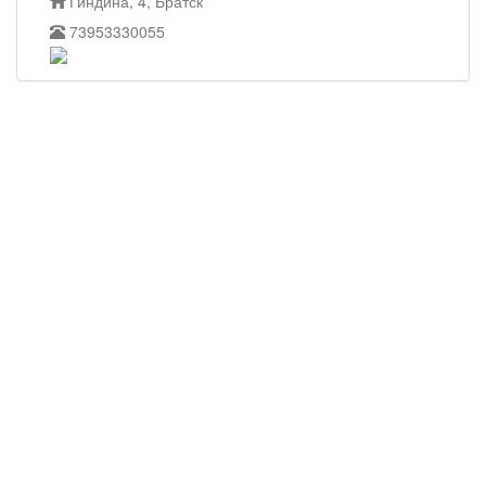
Гиндина, 4, Братск
73953330055