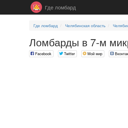
Где ломбард
Где ломбард
Челябинская область
Челяби
Ломбарды в 7-м ми
Facebook
Twitter
Мой мир
Вконта