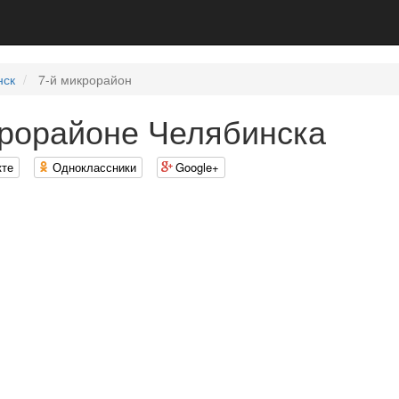
нск
7-й микрорайон
крорайоне Челябинска
кте
Одноклассники
Google+