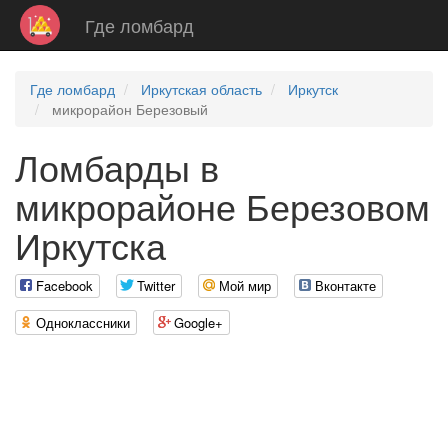
Где ломбард
Где ломбард
Иркутская область
Иркутск
микрорайон Березовый
Ломбарды в
микрорайоне Березовом
Иркутска
Facebook
Twitter
Мой мир
Вконтакте
Одноклассники
Google+