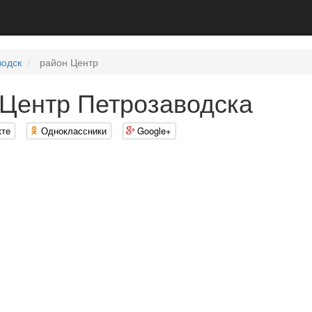
водск
район Центр
Центр Петрозаводска
кте
Одноклассники
Google+