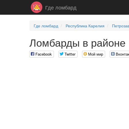
Где ломбард
Где ломбард
Республика Карелия
Петроза
Ломбарды в районе 
Facebook
Twitter
Мой мир
Вконта