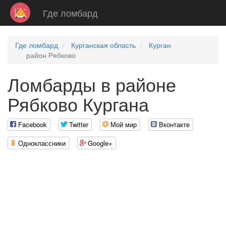
Где ломбард
Где ломбард
Курганская область
Курган
район Рябково
Ломбарды в районе
Рябково Кургана
Facebook
Twitter
Мой мир
Вконтакте
Одноклассники
Google+