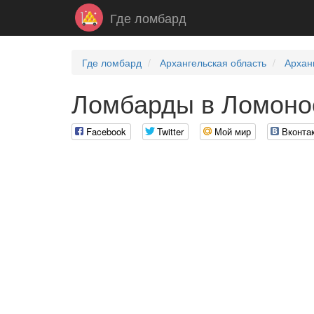
Где ломбард
Где ломбард
Архангельская область
Архан
Ломбарды в Ломонос
Facebook
Twitter
Мой мир
Вконта