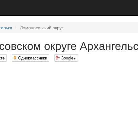
гельск
Ломоносовский округ
овском округе Архангель
кте
Одноклассники
Google+