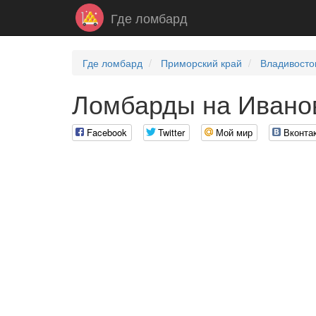
Где ломбард
Где ломбард
Приморский край
Владивосто
Ломбарды на Иванов
Facebook
Twitter
Мой мир
Вконта