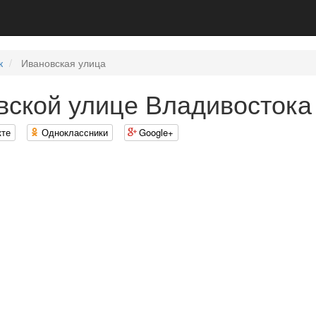
к
Ивановская улица
ской улице Владивостока
кте
Одноклассники
Google+