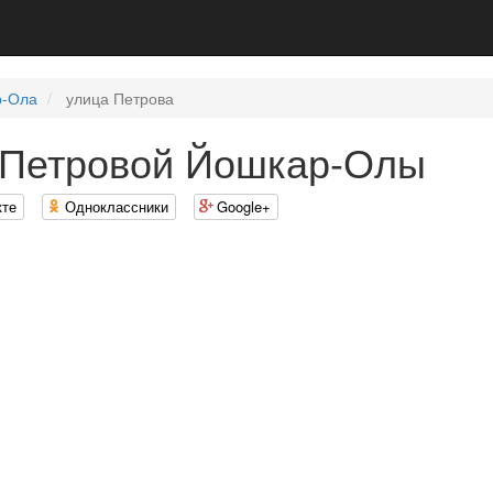
р-Ола
улица Петрова
 Петровой Йошкар-Олы
кте
Одноклассники
Google+