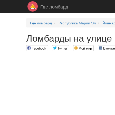
Где ломбард
Где ломбард
Республика Марий Эл
Йошка
Ломбарды на улице
Facebook
Twitter
Мой мир
Вконта