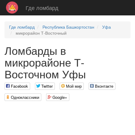
Где ломбард
Где ломбард
Республика Башкортостан
Уфа
микрорайон Т-Восточный
Ломбарды в
микрорайоне Т-
Восточном Уфы
Facebook
Twitter
Мой мир
Вконтакте
Одноклассники
Google+