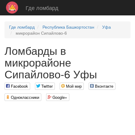
Где ломбард
Где ломбард
Республика Башкортостан
Уфа
микрорайон Сипайлово-6
Ломбарды в
микрорайоне
Сипайлово-6 Уфы
Facebook
Twitter
Мой мир
Вконтакте
Одноклассники
Google+